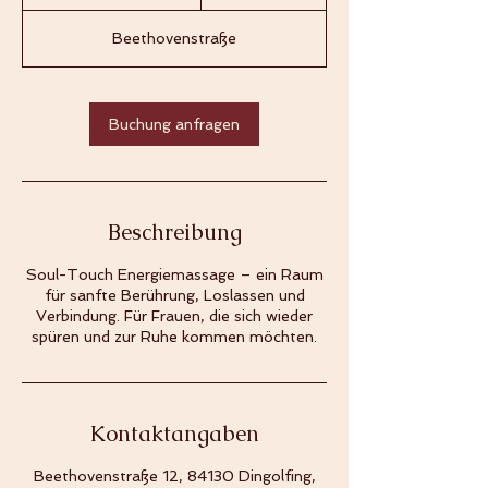
S
t
Beethovenstraße
d
3
0
M
Buchung anfragen
i
n
.
Beschreibung
Soul-Touch Energiemassage – ein Raum
für sanfte Berührung, Loslassen und
Verbindung. Für Frauen, die sich wieder
spüren und zur Ruhe kommen möchten.
Kontaktangaben
Beethovenstraße 12, 84130 Dingolfing,