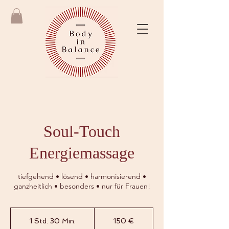
Soul-Touch
Energiemassage
tiefgehend • lösend • harmonisierend •
ganzheitlich • besonders • nur für Frauen!
150
Euro
1 Std. 30 Min.
1
150 €