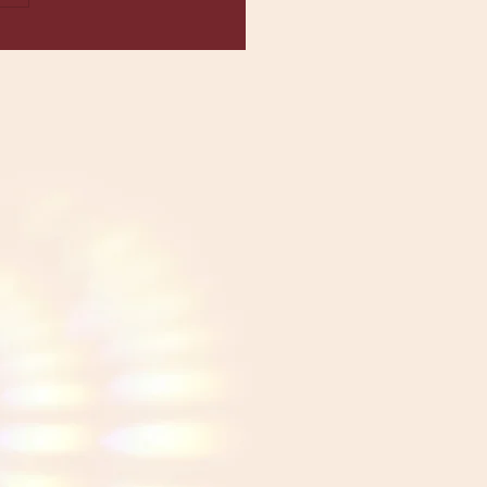
aTouch Technique von
ll