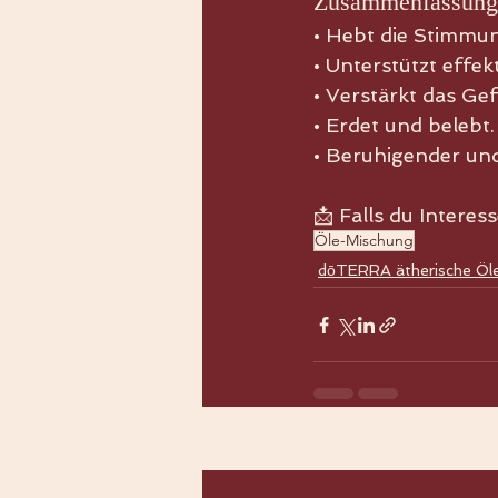
Zusammenfassung
• Hebt die Stimmu
• Unterstützt effek
• Verstärkt das Ge
• Erdet und belebt.
• Beruhigender un
📩 Falls du Interes
Öle-Mischung
dōTERRA ätherische Öl
Aktuelle Beiträge