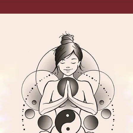
Weihrauch / Frankincense
Arom
Dr.Hi