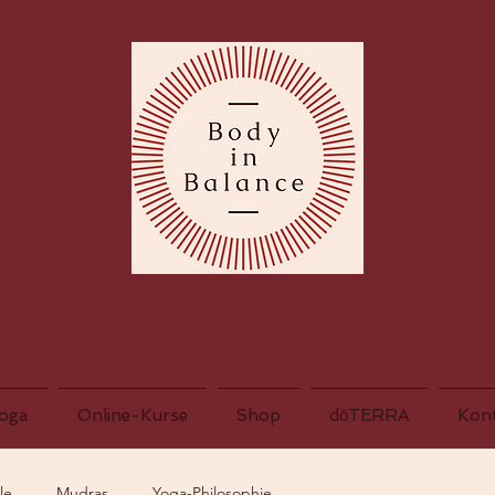
oga
Online-Kurse
Shop
dōTERRA
Kon
le
Mudras
Yoga-Philosophie