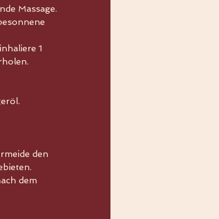
ende Massage.
 besonnene 
nhaliere 1 
rholen.
eröl.
 
ermeide den 
bieten. 
nach dem 