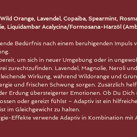
Wild Orange, Lavendel, Copaiba, Spearmint, Rosmar
ie, Liquidambar Acalycina/Formosana-Harzöl (A
ende Bedürfnis nach einem beruhigenden Impuls ver
ung.
fbereit, um sich in neuer Umgebung oder in ungewo
frei zurechtzufinden. Lavendel, Magnolie, Neroli u
sgleichende Wirkung, während Wildorange und Grün
ergie und frischen Schwung sorgen. Zusätzlich hel
der Erdung übersteigerter Emotionen. Ob Du Dich
ssen oder gereizt fühlst – Adaptiv ist ein hilfreic
t im Gleichgewicht zu halten.
rgie-Effekte verwende Adaptiv in Kombination mit 