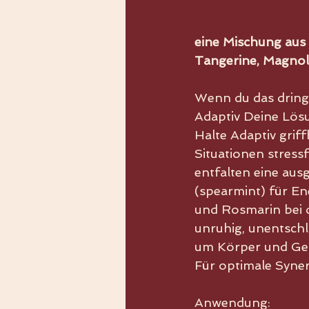
eine Mischung aus 
Tangerine, Magnol
Wenn du das dring
Adaptiv Deine Lös
Halte Adaptiv grif
Situationen stress
entfalten eine au
(spearmint) für En
und Rosmarin bei 
unruhig, unentschlo
um Körper und Geis
Für optimale Syne
Anwendung: