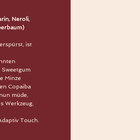
in, Neroli, 
mberbaum)
spürst, ist 
hnten 
nd Sweetgum 
e Minze 
fen Copaiba 
 nun müde, 
hes Werkzeug, 
Adaptiv Touch.