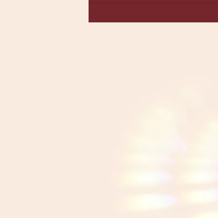
On Guard - die schützende
Mischung 🛡️