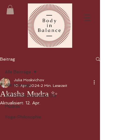
Beitrag
Alle Beiträge
Julia Moskvichov
Alle Beiträge
10. Apr. 2024
2 Min. Lesezeit
Akasha Mudra ✨
dōTERRA ätherische Öle
Aktualisiert:
12. Apr.
Mudras
Yoga-Philosophie